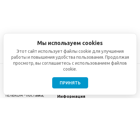
Мы используем cookies
Этот сайт использует файлы cookie для улучшения
работы и повышения удобства пользования. Продолжая
просмотр, вы соглашаетесь с использованием файлов
cookie.
ПРИНЯТЬ
©2001-2026
СЕТИ
Компания
ТЕЛЕКОМ - поставка,
Информация
монтаж и обслуживание
Помощь
телекоммуникационного
оборудования.
Использование
информации с данного
сайта возможно только
с разрешения ООО