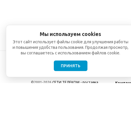
Мы используем cookies
Этот сайт использует файлы cookie для улучшения работы
и повышения удобства пользования. Продолжая просмотр,
вы соглашаетесь с использованием файлов cookie.
ПРИНЯТЬ
©2001-2026
СЕТИ ТЕЛЕКОМ - поставка,
Компан
монтаж и обслуживание
О компа
телекоммуникационного оборудования.
Новости
Использование информации с данного сайта
возможно только с разрешения ООО "СЕТИ
ТЕЛЕКОМ".
Электронная почта
info@seti-telecom.ru
.
Политика конфиденциальности
Договор публичной оферты