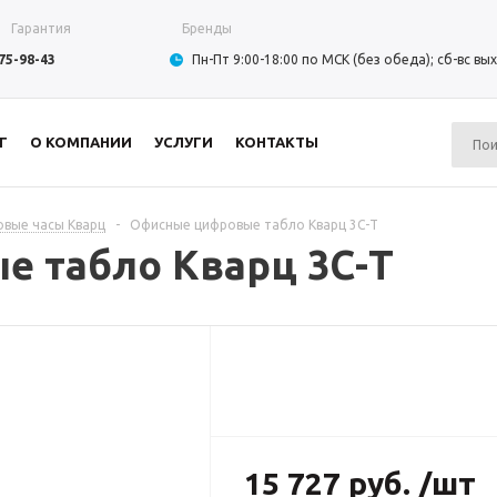
Гарантия
Бренды
975-98-43
Пн-Пт 9:00-18:00 по МСК (без обеда); сб-вс в
Г
О КОМПАНИИ
УСЛУГИ
КОНТАКТЫ
вые часы Кварц
-
Офисные цифровые табло Кварц 3С-Т
 табло Кварц 3С-Т
15 727 руб. /шт