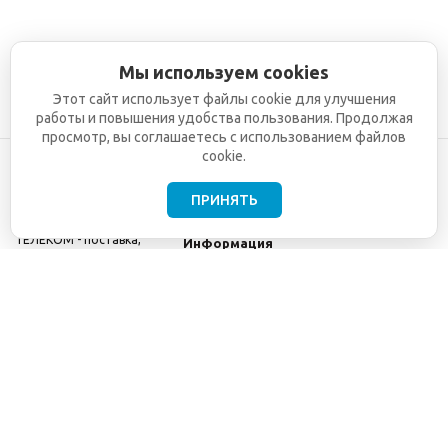
Мы используем cookies
Этот сайт использует файлы cookie для улучшения
работы и повышения удобства пользования. Продолжая
просмотр, вы соглашаетесь с использованием файлов
cookie.
ПРИНЯТЬ
©2001-2026
СЕТИ
Компания
ТЕЛЕКОМ - поставка,
Информация
монтаж и обслуживание
Помощь
телекоммуникационного
оборудования.
Использование
информации с данного
сайта возможно только
с разрешения ООО
"СЕТИ ТЕЛЕКОМ".
Электронная
почта
info@seti-
telecom.ru
.