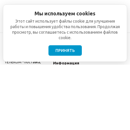
Мы используем cookies
Этот сайт использует файлы cookie для улучшения
работы и повышения удобства пользования. Продолжая
просмотр, вы соглашаетесь с использованием файлов
cookie.
ПРИНЯТЬ
©2001-2026
СЕТИ
Компания
ТЕЛЕКОМ - поставка,
Информация
монтаж и обслуживание
Помощь
телекоммуникационного
оборудования.
Использование
информации с данного
сайта возможно только
с разрешения ООО
"СЕТИ ТЕЛЕКОМ".
Электронная
почта
info@seti-
telecom.ru
.
Политика
конфиденциальности