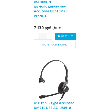
активным
шумоподавлением
Accutone UB610MKII
ProNC USB
7 130 руб. /шт
В КОРЗИНУ
ПОКУПКА В 1 КЛИК
USB гарнитура Accutone
UM910 USB AC-UM910