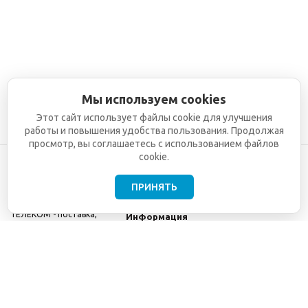
Мы используем cookies
Этот сайт использует файлы cookie для улучшения
работы и повышения удобства пользования. Продолжая
просмотр, вы соглашаетесь с использованием файлов
cookie.
ПРИНЯТЬ
©2001-2026
СЕТИ
Компания
ТЕЛЕКОМ - поставка,
Информация
монтаж и обслуживание
Помощь
телекоммуникационного
оборудования.
Использование
информации с данного
сайта возможно только
с разрешения ООО