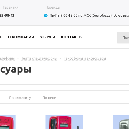
Гарантия
Бренды
975-98-43
Пн-Пт 9:00-18:00 по МСК (без обеда); сб-вс в
Г
О КОМПАНИИ
УСЛУГИ
КОНТАКТЫ
телефоны
-
Телта спецтелефоны
-
Таксофоны и аксессуары
ссуары
По алфавиту
По цене