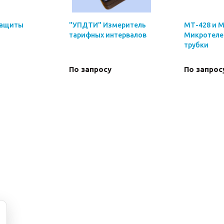
защиты
"УПДТИ" Измеритель
МТ-428 и 
тарифных интервалов
Микротел
трубки
По запросу
По запрос