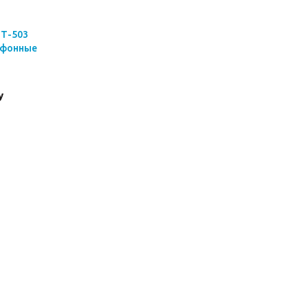
МТ-503
ефонные
у