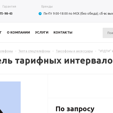
Гарантия
Бренды
975-98-43
Пн-Пт 9:00-18:00 по МСК (без обеда); сб-вс в
Г
О КОМПАНИИ
УСЛУГИ
КОНТАКТЫ
телефоны
-
Телта спецтелефоны
-
Таксофоны и аксессуары
-
"УПДТИ" 
ль тарифных интервало
По запросу