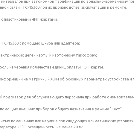
 интервалов при автономной тарификации по зонально-временному пр
ой связи ТГС-15360 при их производстве, эксплуатации и ремонте.
 с пластиковыми ЧИП-картами.
 ТГС-15360 с помощью шнура или адаптера;
ектрических цепей карты к карточному таксофону;
троль измерения количества единиц оплаты ТЭП-карты.
информации на матричный ЖКИ об основных параметрах устройства и
й подсказок для обслуживающего персонала при работе c измерителем
с помощью внешних приборов общего назначения в режиме "Тест"
рытых помещениях или на улице при следующих климатических условиях
ературе 25°С; освещенность- не менее 20 лк.