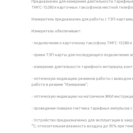
Предназначен для измерения длительности тарифных
ТМГС-15280 и карточных таксофонов местной телефонн
Измеритель предназначен для работы с ТЭП-картами,
Измеритель обеспечивает:
- подключение к карточному таксофону ТМГС-15280 и
- прием ТЭП-карты для последующего подключения эл
- измерение длительности тарифного интервала; кон
- оптическую индикацию режимов работы с выводом 
работе в режиме "Измерение";
- оптическую индикацию на матричном ЖКИ инструкци
- проведение поверки счетчика тарифных импульсов 
- Устройство предназначенно для эксплуатации в зак
°С; относительная влажность воздуха до 95% при темп