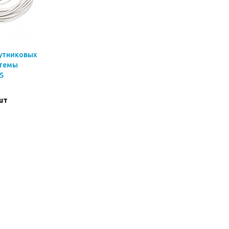
утниковых
стемы
S
шт