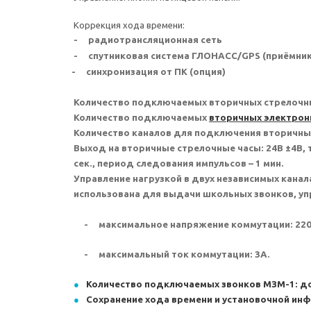
Коррекция хода времени:
-
радиотрансляционная сеть
-
спутниковая система ГЛОНАСС/
GPS
(приёмник
-
синхронизация от ПК (опция)
Количество подключаемых вторичных стрелочных
Количество подключаемых
вторичных электрон
Количество каналов для подключения вторичных
Выход на вторичные стрелочные часы: 24В ±4В, т
сек., период следования импульсов – 1 мин.
Управление нагрузкой в двух независимых канал
использована для выдачи школьных звонков, упр
-
максимальное напряжение коммутации: 22
-
максимальный ток коммутации: 3А.
Количество подключаемых звонков МЗМ-1: до 1
Сохранение хода времени и установочной инф