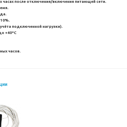
х часах после отключения/включения питающей сети.
емя.
да.
±10%.
 учёта подключенной нагрузки).
до +40ºС
ных часов.
ции