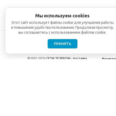
Мы используем cookies
Этот сайт использует файлы cookie для улучшения работы
и повышения удобства пользования. Продолжая просмотр,
вы соглашаетесь с использованием файлов cookie.
ПРИНЯТЬ
©2001-2026
СЕТИ ТЕЛЕКОМ - поставка,
Компан
монтаж и обслуживание
О компа
телекоммуникационного оборудования.
Новости
Использование информации с данного сайта
возможно только с разрешения ООО "СЕТИ
ТЕЛЕКОМ".
Электронная почта
info@seti-telecom.ru
.
Политика конфиденциальности
Договор публичной оферты