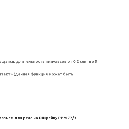
щаяся, длительность импульсов от 0,2 сек. до 5
онтакт» (данная функция может быть
 разъем для реле на
DIN
рейку РРМ 77/3.