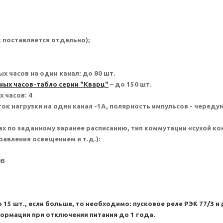
 поставляется отдельно);
 часов на один канал: до 80 шт.
ных
часов-табло серии "Кварц"
– до 150 шт.
 часов: 4
ок нагрузки на один канал -1А, полярность импульсов - чередую
ах по заданному заранее расписанию, тип коммутации «сухой к
авления освещением и т.д.):
0В
5 шт., если больше, то необходимо: пусковое реле РЭК 77/3 и
ормации при отключении питания до 1 года.