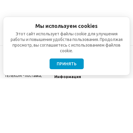
Мы используем cookies
Этот сайт использует файлы cookie для улучшения
работы и повышения удобства пользования. Продолжая
просмотр, вы соглашаетесь с использованием файлов
cookie.
ПРИНЯТЬ
©2001-2026
СЕТИ
Компания
ТЕЛЕКОМ - поставка,
Информация
монтаж и обслуживание
Помощь
телекоммуникационного
оборудования.
Использование
информации с данного
сайта возможно только
с разрешения ООО
"СЕТИ ТЕЛЕКОМ".
Электронная
почта
info@seti-