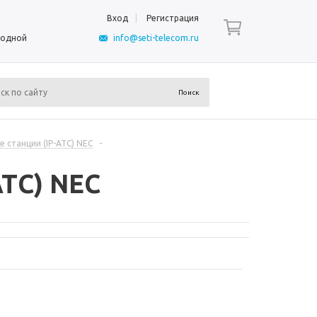
Вход
Регистрация
ыходной
info@seti-telecom.ru
 станции (IP-АТС) NEC
-
АТС) NEC