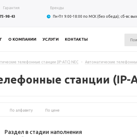
Гарантия
Бренды
975-98-43
Пн-Пт 9:00-18:00 по МСК (без обеда); сб-вс в
Г
О КОМПАНИИ
УСЛУГИ
КОНТАКТЫ
тические телефонные станции (IP-АТС) NEC
-
Автоматические телефонные
елефонные станции (IP-
По алфавиту
По цене
Раздел в стадии наполнения