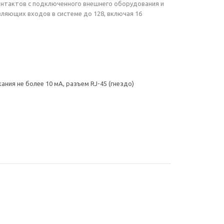
онтактов с подключенного внешнего оборудования и
яющих входов в системе до 128, включая 16
ия не более 10 мА, разъем RJ-45 (гнездо)