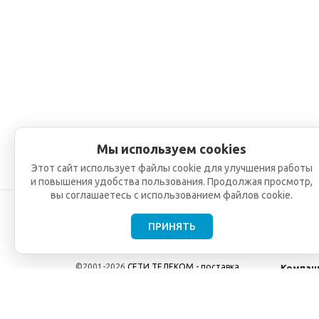
Мы используем cookies
Этот сайт использует файлы cookie для улучшения работы
и повышения удобства пользования. Продолжая просмотр,
вы соглашаетесь с использованием файлов cookie.
ПРИНЯТЬ
©2001-2026
СЕТИ ТЕЛЕКОМ - поставка,
Компан
монтаж и обслуживание
О компа
телекоммуникационного оборудования.
Новости
Использование информации с данного сайта
возможно только с разрешения ООО "СЕТИ