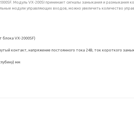
2000SF. Модуль VX-200SI принимает сигналы замыкания и размыкания к
ьные модули управляющих входов, можно увеличить количество управл
т блока VX-2000SF)
тый контакт, напряжение постоянного тока 24В, ток короткого замыкан
 глубину) мм