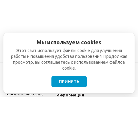
Мы используем cookies
Этот сайт использует файлы cookie для улучшения
работы и повышения удобства пользования. Продолжая
просмотр, вы соглашаетесь с использованием файлов
cookie.
ПРИНЯТЬ
©2001-2026
СЕТИ
Компания
ТЕЛЕКОМ - поставка,
Информация
монтаж и обслуживание
Помощь
телекоммуникационного
оборудования.
Использование
информации с данного
сайта возможно только
с разрешения ООО