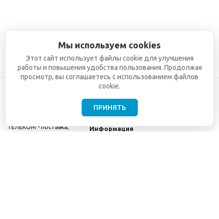
Мы используем cookies
Этот сайт использует файлы cookie для улучшения
работы и повышения удобства пользования. Продолжая
просмотр, вы соглашаетесь с использованием файлов
cookie.
ПРИНЯТЬ
©2001-2026
СЕТИ
Компания
ТЕЛЕКОМ - поставка,
Информация
монтаж и обслуживание
Помощь
телекоммуникационного
оборудования.
Использование
информации с данного
сайта возможно только
с разрешения ООО
"СЕТИ ТЕЛЕКОМ".
Электронная
почта
info@seti-