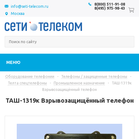
8(800) 511-91-08
info@seti-telecom.ru
8(495) 975-98-43
Москва
МЕНЮ
Оборудование телефонии
-
Телефоны / защищенные телефоны
-
Телта спецтелефоны
-
Промышленное назначение
-
ТАШ-1319к
Взрывозащищённый телефон
ТАШ-1319к Взрывозащищённый телефон