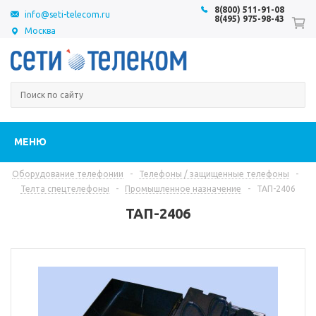
8(800) 511-91-08
info@seti-telecom.ru
8(495) 975-98-43
Москва
МЕНЮ
Оборудование телефонии
-
Телефоны / защищенные телефоны
-
Телта спецтелефоны
-
Промышленное назначение
-
ТАП-2406
ТАП-2406