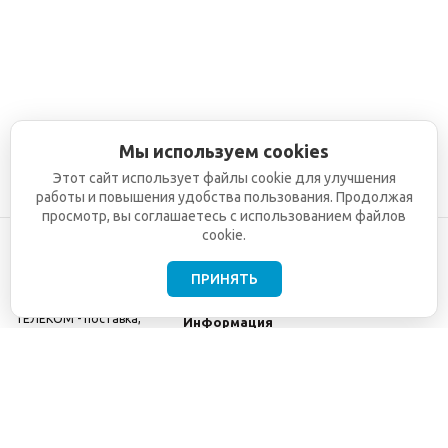
Мы используем cookies
Этот сайт использует файлы cookie для улучшения
работы и повышения удобства пользования. Продолжая
просмотр, вы соглашаетесь с использованием файлов
cookie.
ПРИНЯТЬ
©2001-2026
СЕТИ
Компания
ТЕЛЕКОМ - поставка,
Информация
монтаж и обслуживание
Помощь
телекоммуникационного
оборудования.
Использование
информации с данного
сайта возможно только
с разрешения ООО