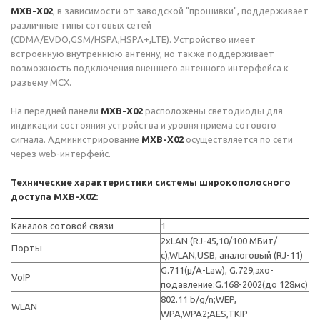
MXB-X02
, в зависимости от заводской "прошивки", поддерживает
различные типы сотовых сетей
(CDMA/EVDO,GSM/HSPA,HSPA+,LTE). Устройство имеет
встроенную внутреннюю антенну, но также поддерживает
возможность подключения внешнего антенного интерфейса к
разъему MCX.
На передней панели
MXB-X02
расположены светодиоды для
индикации состояния устройства и уровня приема сотового
сигнала. Администрирование
MXB-X02
осуществляется по сети
через web-интерфейс.
Технические характеристики системы широкополосного
доступа MXB-X02:
Каналов сотовой связи
1
2xLAN (RJ-45,10/100 МБит/
Порты
с),WLAN,USB, аналоговый (RJ-11)
G.711(μ/A-Law), G.729,эхо-
VoIP
подавление:G.168-2002(до 128мс)
802.11 b/g/n;WEP,
WLAN
WPA,WPA2;AES,TKIP