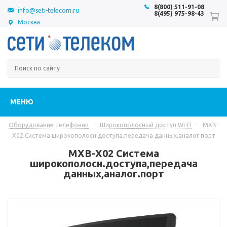
8(800) 511-91-08
info@seti-telecom.ru
8(495) 975-98-43
Москва
МЕНЮ
Оборудование телефонии
-
Широкополосный доступ Wi-Fi
-
MXB-
X02 Система широкополосн.доступа,передача данных,аналог.порт
MXB-X02 Система
широкополосн.доступа,передача
данных,аналог.порт