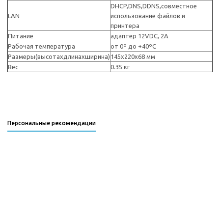
DHCP,DNS,DDNS,совместное
LAN
использование файлов и
принтера
Питание
адаптер 12VDC, 2А
Рабочая температура
от 0º до +40ºC
Размеры(высотахдлинаxширина)
145x220x68 мм
Вес
0.35 кг
Персональные рекомендации