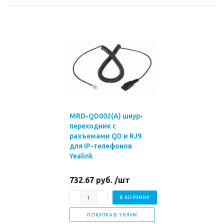
MRD-QD002(A) шнур-
переходник с
разъемами QD и RJ9
для IP-телефонов
Yealink
732.67 руб. /шт
В КОРЗИНУ
ПОКУПКА В 1 КЛИК