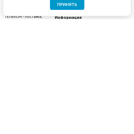
ПРИНЯТЬ
©2001-2026
СЕТИ
Компания
ТЕЛЕКОМ - поставка,
Информация
монтаж и обслуживание
Помощь
телекоммуникационного
оборудования.
Использование
информации с данного
сайта возможно только
с разрешения ООО
"СЕТИ ТЕЛЕКОМ".
Электронная
почта
info@seti-
telecom.ru
.
Политика
конфиденциальности
Договор публичной
оферты
8(800) 511-91-08
8(495) 975-98-43
info@seti-telecom.ru