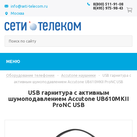
8(800) 511-91-08
info@seti-telecom.ru
8(495) 975-98-43
Москва
МЕНЮ
Оборудование телефонии
-
Accutone наушники
-
USB гарнитура с
активным шумоподавлением Accutone UB610MKII ProNC USB
USB гарнитура с активным
шумоподавлением Accutone UB610MKII
ProNC USB