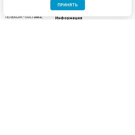
ПРИНЯТЬ
©2001-2026
СЕТИ
Компания
ТЕЛЕКОМ - поставка,
Информация
монтаж и обслуживание
Помощь
телекоммуникационного
оборудования.
Использование
информации с данного
сайта возможно только
с разрешения ООО
"СЕТИ ТЕЛЕКОМ".
Электронная
почта
info@seti-
telecom.ru
.
Политика
конфиденциальности
Договор публичной
оферты
8(800) 511-91-08
8(495) 975-98-43
info@seti-telecom.ru