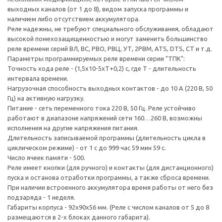
выходных каналов (от 1 до 8), видом запуска программы и
наличием либо отсутствием аккумулятора.
Реле надежны, не требуют специального обслуживания, обладают
высокой помехозащищенностью и могут заменить большинство
реле времени серий ВЛ, ВС, РВО, РВЦ, УТ, 2РВМ, ATS, DTS, CT и т.д.
Параметры программируемых реле времени серии "ТПК":
Точность хода реле - (1,5х10-5хТ+0,2) с, где Т - длительность
интервала времени.
Нагрузочная способность выходных контактов - до 10 А (220 В, 50
Гц) на активную нагрузку.
Питание - сеть переменного тока 220 В, 50 Гц. Реле устойчиво
работают в диапазоне напряжений сети 160…260 В, возможны
исполнения на другие напряжения питания.
Длительность записываемой программы (длительность цикла в
циклическом режиме) - от 1 с до 999 час 59 мин 59 с.
Число ячеек памяти - 500.
Реле имеет кнопки (для ручного) и контакты (для дистанционного)
пуска и останова отработки программы, а также сброса времени.
При наличии встроенного аккумулятора время работы от него без
подзаряда - 1 неделя.
Габариты корпуса - 92х90х56 мм. (Реле с числом каналов от 5 до 8
размещаются в 2-х блоках данного габарита).