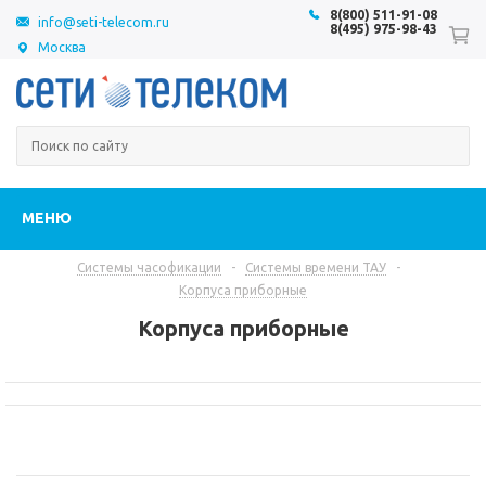
8(800) 511-91-08
info@seti-telecom.ru
8(495) 975-98-43
Москва
МЕНЮ
Системы часофикации
-
Системы времени ТАУ
-
Корпуса приборные
Корпуса приборные