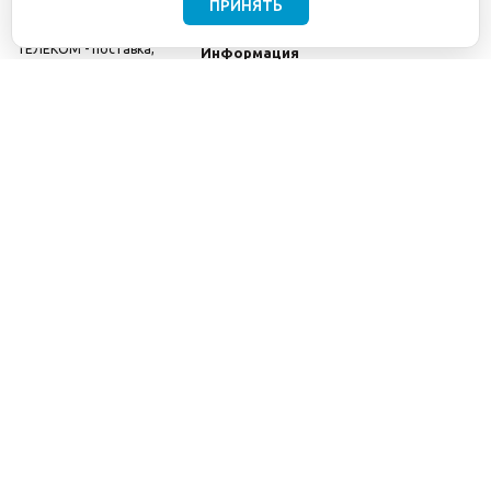
ПРИНЯТЬ
©2001-2026
СЕТИ
Компания
ТЕЛЕКОМ - поставка,
Информация
монтаж и обслуживание
Помощь
телекоммуникационного
оборудования.
Использование
информации с данного
сайта возможно только
с разрешения ООО
"СЕТИ ТЕЛЕКОМ".
Электронная
почта
info@seti-
telecom.ru
.
Политика
конфиденциальности
Договор публичной
оферты
8(800) 511-91-08
8(495) 975-98-43
info@seti-telecom.ru