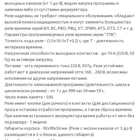
выходных каналов (от 1 до 8), видом запуска программы и
наличием либо отсутствием аккумулятора.
Реле надежны, не требуют специального обслуживания, обладают
высокой помехозащищенностью и могут заменить большинство
реле времени серий ВЛ, ВС, РВО, РВЦ, УТ, 2РВМ, ATS, DTS, CT и т.д.
Параметры программируемых реле времени серии "ТПК":
Точность хода реле - (1,5х10-5хТ+0,2) с, где Т - длительность
интервала времени.
Нагрузочная способность выходных контактов - до 10 А (220 В, 50
Гц) на активную нагрузку.
Питание - сеть переменного тока 220 В, 50 Гц. Реле устойчиво
работают в диапазоне напряжений сети 160…260 В, возможны
исполнения на другие напряжения питания.
Длительность записываемой программы (длительность цикла в
циклическом режиме) - от 1 с до 999 час 59 мин 59 с.
Число ячеек памяти - 500.
Реле имеет кнопки (для ручного) и контакты (для дистанционного)
пуска и останова отработки программы, а также сброса времени.
При наличии встроенного аккумулятора время работы от него без
подзаряда - 1 неделя.
Габариты корпуса - 92х90х56 мм. (Реле с числом каналов от 5 до 8
размещаются в 2-х блоках данного габарита).