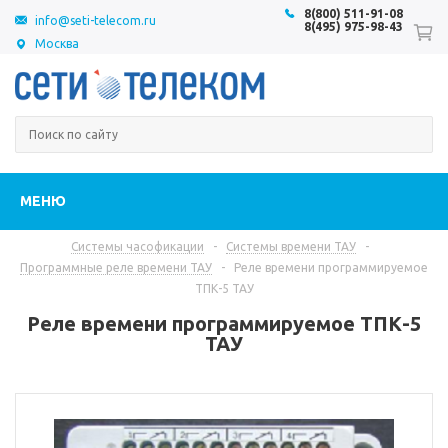
8(800) 511-91-08
info@seti-telecom.ru
8(495) 975-98-43
Москва
МЕНЮ
Системы часофикации
-
Системы времени ТАУ
-
Программные реле времени ТАУ
-
Реле времени программируемое
ТПК-5 ТАУ
Реле времени программируемое ТПК-5
ТАУ