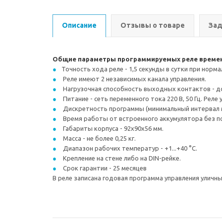
Описание
Отзывы о товаре
Зад
Общие параметры программируемых реле времен
Точность хода реле - 1,5 секунды в сутки при норм
Реле имеют 2 независимых канала управления.
Нагрузочная способность выходных контактов - до 1
Питание - сеть переменного тока 220 В, 50 Гц. Ре
Дискретность программы (минимальный интервал м
Время работы от встроенного аккумулятора без по
Габариты корпуса - 92х90х56 мм.
Масса - не более 0,25 кг.
Диапазон рабочих температур - +1...+40 °С.
Крепление на стене либо на DIN-рейке.
Срок гарантии - 25 месяцев
В реле записана годовая программа управления уличны