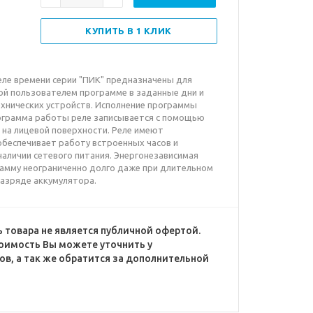
КУПИТЬ В 1 КЛИК
ле времени серии "ПИК" предназначены для
ой пользователем программе в заданные дни и
хнических устройств. Исполнение программы
рограмма работы реле записывается с помощью
 на лицевой поверхности. Реле имеют
беспечивает работу встроенных часов и
аличии сетевого питания. Энергонезависимая
рамму неограниченно долго даже при длительном
разряде аккумулятора.
 товара не является публичной офертой.
оимость Вы можете уточнить у
в, а так же обратится за дополнительной