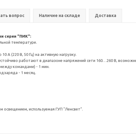
ать вопрос
Наличие на складе
Доставка
и серии "ПИК":
альной температуре.
0 А (220 В, 50 Гц) на активную нагрузку.
ле устойчиво работают в диапазоне напряжений сети 160…260 В, возможн
ежду командами) - 1 мин.
дзаряда - 1 месяц.
м освещением, используемая ГУП "Ленсвет".