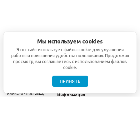
Мы используем cookies
Этот сайт использует файлы cookie для улучшения
работы и повышения удобства пользования. Продолжая
просмотр, вы соглашаетесь с использованием файлов
cookie.
ПРИНЯТЬ
©2001-2026
СЕТИ
Компания
ТЕЛЕКОМ - поставка,
Информация
монтаж и обслуживание
Помощь
телекоммуникационного
оборудования.
Использование
информации с данного
сайта возможно только
с разрешения ООО
"СЕТИ ТЕЛЕКОМ".