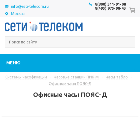
8(800) 511-91-08
info@seti-telecom.ru
8(495) 975-98-43
Москва
МЕНЮ
Системы часофикации
-
Часовые станции ПИК-М
-
Часы-табло
-
Офисные часы ПОЯС-Д
Офисные часы ПОЯС-Д