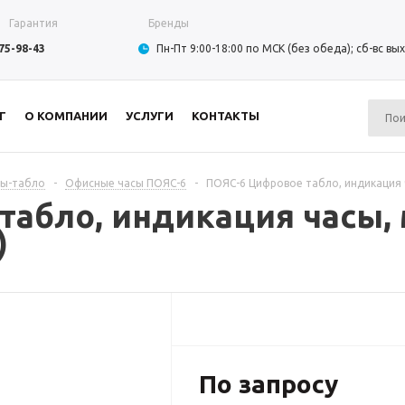
Гарантия
Бренды
975-98-43
Пн-Пт 9:00-18:00 по МСК (без обеда); сб-вс в
Г
О КОМПАНИИ
УСЛУГИ
КОНТАКТЫ
сы-табло
-
Офисные часы ПОЯС-6
-
ПОЯС-6 Цифровое табло, индикация ч
табло, индикация часы,
)
По запросу