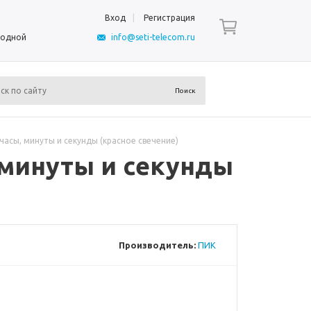
Вход
Регистрация
ыходной
info@seti-telecom.ru
асы, минуты и секунды (красное свечение)
 минуты и секунды
Производитель:
ПИК