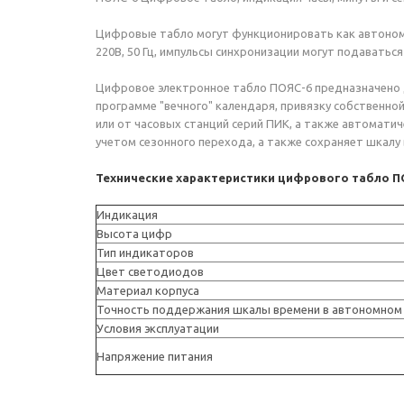
Цифровые табло могут функционировать как автономн
220В, 50 Гц, импульсы синхронизации могут подаватьс
Цифровое электронное табло ПОЯС-6 предназначено д
программе "вечного" календаря, привязку собственно
или от часовых станций серий ПИК, а также автоматич
учетом сезонного перехода, а также сохраняет шкалу
Технические характеристики цифрового табло П
Индикация
Высота цифр
Тип индикаторов
Цвет светодиодов
Материал корпуса
Точность поддержания шкалы времени в автономном
Условия эксплуатации
Напряжение питания