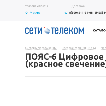
Условия оплаты
Доставка
Москва
8(800) 511-91-08
8(495) 
КАТАЛО
Системы часофикации
-
Часовые станции ПИК-М
-
Ча
ПОЯС-6 Цифровое 
(красное свечение