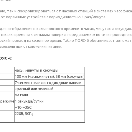
о, так и синхронизироваться от часовых станций в системах часофика
я от первичных устройств с периодичностью 1 раз/минута.
ля отображения шкалы поясного времени в часах, минутах и секундах.
й шкалы времени к сигналам поверки, передаваемым по сети проводного
еский переход на сезонное время. Табло ПОЯС-6 обеспечивает автомат
 времени при отключении питания.
ОЯС-6
:
часы, минуты и секунды
100 мм (часы,минуты), 58 мм (секунды)
7-сегментные светодиодные панели
красный или зеленый
металл
 режиме
1 секунда/сутки
+10-+35С
220В, 50Гц