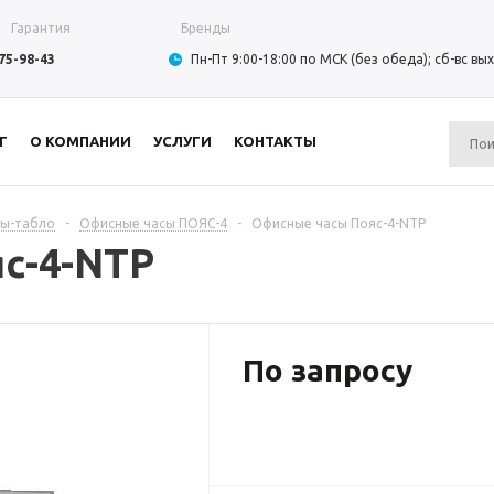
Гарантия
Бренды
975-98-43
Пн-Пт 9:00-18:00 по МСК (без обеда); сб-вс в
Г
О КОМПАНИИ
УСЛУГИ
КОНТАКТЫ
сы-табло
-
Офисные часы ПОЯС-4
-
Офисные часы Пояс-4-NTP
с-4-NTP
По запросу