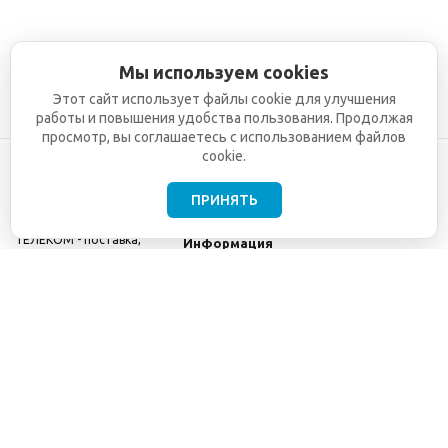
Мы используем cookies
Этот сайт использует файлы cookie для улучшения
работы и повышения удобства пользования. Продолжая
просмотр, вы соглашаетесь с использованием файлов
cookie.
ПРИНЯТЬ
©2001-2026
СЕТИ
Компания
ТЕЛЕКОМ - поставка,
Информация
монтаж и обслуживание
Помощь
телекоммуникационного
оборудования.
Использование
информации с данного
сайта возможно только
с разрешения ООО
"СЕТИ ТЕЛЕКОМ".
Электронная
почта
info@seti-
telecom.ru
.