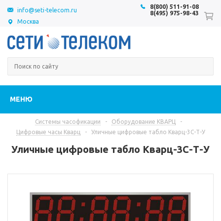
8(800) 511-91-08
info@seti-telecom.ru
8(495) 975-98-43
Москва
МЕНЮ
Системы часофикации
-
Оборудование КВАРЦ
-
Цифровые часы Кварц
-
Уличные цифровые табло Кварц-3С-Т-У
Уличные цифровые табло Кварц-3С-Т-У