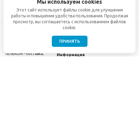
Мы используем cookies
Этот сайт использует файлы cookie для улучшения
работы и повышения удобства пользования. Продолжая
просмотр, вы соглашаетесь с использованием файлов
cookie.
ПРИНЯТЬ
©2001-2026
СЕТИ
Компания
ТЕЛЕКОМ - поставка,
Информация
монтаж и обслуживание
Помощь
телекоммуникационного
оборудования.
Использование
информации с данного
сайта возможно только
с разрешения ООО
"СЕТИ ТЕЛЕКОМ".
Электронная
почта
info@seti-
telecom.ru
.
Политика
конфиденциальности
Договор публичной
оферты