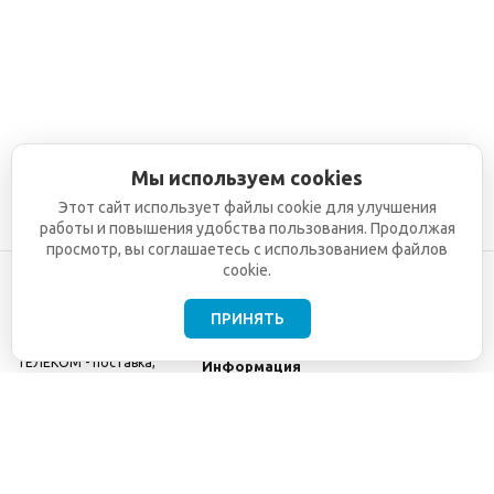
Мы используем cookies
Этот сайт использует файлы cookie для улучшения
работы и повышения удобства пользования. Продолжая
просмотр, вы соглашаетесь с использованием файлов
cookie.
ПРИНЯТЬ
©2001-2026
СЕТИ
Компания
ТЕЛЕКОМ - поставка,
Информация
монтаж и обслуживание
Помощь
телекоммуникационного
оборудования.
Использование
информации с данного
сайта возможно только