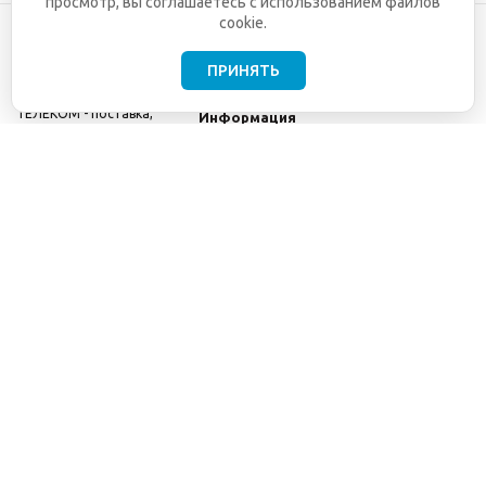
просмотр, вы соглашаетесь с использованием файлов
cookie.
ПРИНЯТЬ
©2001-2026
СЕТИ
Компания
ТЕЛЕКОМ - поставка,
Информация
монтаж и обслуживание
Помощь
телекоммуникационного
оборудования.
Использование
информации с данного
сайта возможно только
с разрешения ООО
"СЕТИ ТЕЛЕКОМ".
Электронная
почта
info@seti-
telecom.ru
.
Политика
конфиденциальности
Договор публичной
оферты