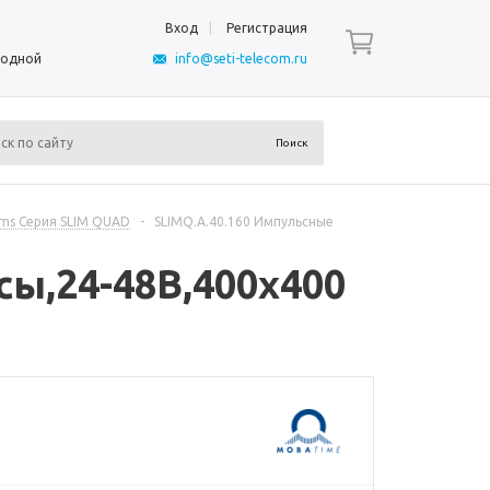
Вход
Регистрация
ыходной
info@seti-telecom.ru
ms Серия SLIM QUAD
-
SLIMQ.A.40.160 Импульсные
ы,24-48В,400x400