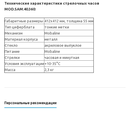
Технические характеристики стрелочных часов
MOD.SAM.40.360:
Габаритные размеры
412x412 мм, толщина 55 мм
Тип циферблата
тонкие метки
Механизм
Mobaline
Материал корпуса
металл
Стекло
акриловое выпуклое
Питание
Mobaline
Стрелки
часовая и минутная
Условия эксплуатации
+10-35°С
Масса
2,3 кг
Персональные рекомендации