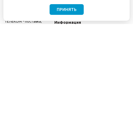
ПРИНЯТЬ
©2001-2026
СЕТИ
Компания
ТЕЛЕКОМ - поставка,
Информация
монтаж и обслуживание
Помощь
телекоммуникационного
оборудования.
Использование
информации с данного
сайта возможно только
с разрешения ООО
"СЕТИ ТЕЛЕКОМ".
Электронная
почта
info@seti-
telecom.ru
.
Политика
конфиденциальности
Договор публичной
оферты
8(800) 511-91-08
8(495) 975-98-43