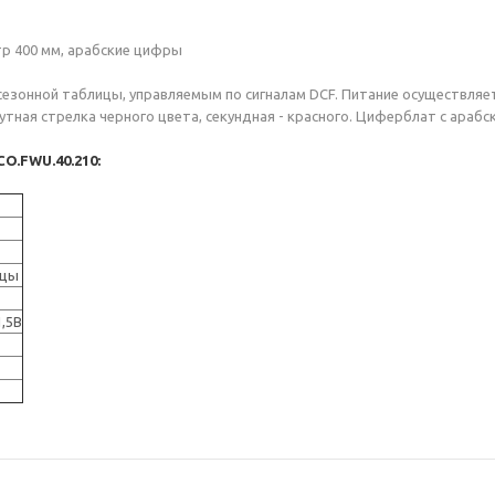
тр 400 мм, арабские цифры
сезонной таблицы, управляемым по сигналам DCF. Питание осуществляе
утная стрелка черного цвета, секундная - красного. Циферблат с араб
CO.FWU.40.210:
ицы
1,5В