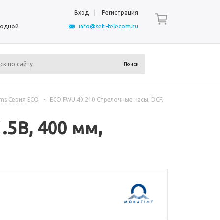
Вход
Регистрация
ыходной
info@seti-telecom.ru
ms Серия ECO
-
ECO.FWU.40.210 Стрелочные часы, DCF,
.5В, 400 мм,