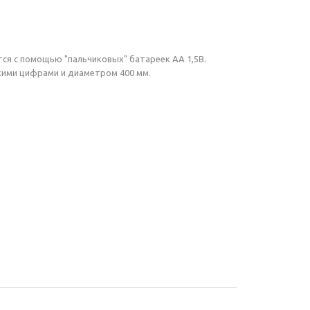
тся с помощью "пальчиковых" батареек АА 1,5В.
скими цифрами и диаметром 400 мм.