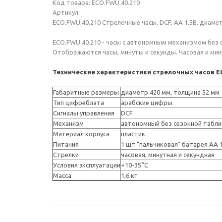
Код товара: ECO.FWU.40.210
Артикул:
ECO.FWU.40.210 Стрелочные часы, DCF, AA 1.5В, диаме
ECO.FWU.40.210 - часы с автономным механизмом без 
Отображаются часы, минуты и секунды. Часовая и мин
Технические характеристики стрелочных часов
E
Габаритные размеры
диаметр 420 мм, толщина 52 мм
Тип цифреблата
арабские цифры
Сигналы управления
DCF
Механизм
автономный без сезонной табл
Материал корпуса
пластик
Питания
1 шт "пальчиковая" батарея АА 
Стрелки
часовая, минутная и секундная
Условия эксплуатации
+10-35°С
Масса
1,6 кг