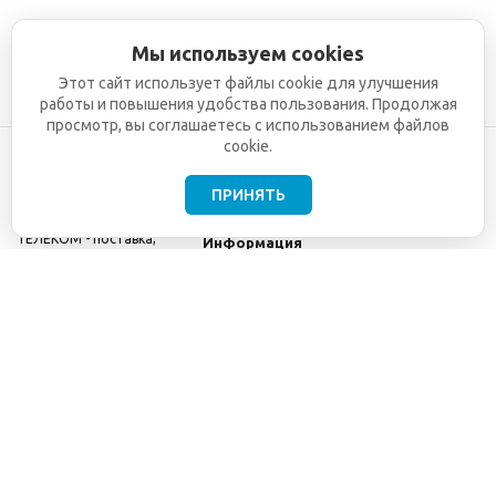
Мы используем cookies
Этот сайт использует файлы cookie для улучшения
работы и повышения удобства пользования. Продолжая
просмотр, вы соглашаетесь с использованием файлов
cookie.
ПРИНЯТЬ
©2001-2026
СЕТИ
Компания
ТЕЛЕКОМ - поставка,
Информация
монтаж и обслуживание
Помощь
телекоммуникационного
оборудования.
Использование
информации с данного
сайта возможно только
с разрешения ООО
"СЕТИ ТЕЛЕКОМ".
Электронная
почта
info@seti-
telecom.ru
.
Политика