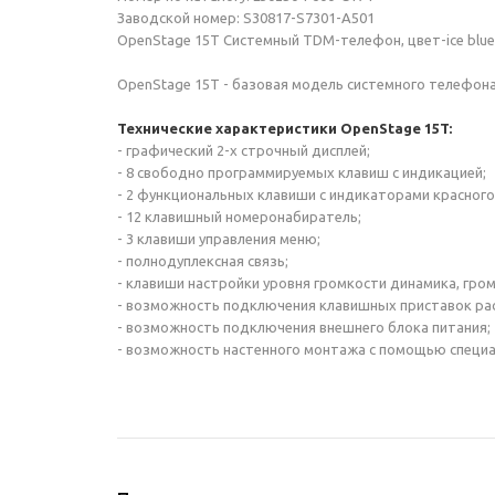
Заводской номер: S30817-S7301-A501
OpenStage 15T Системный TDM-телефон, цвет-ice blue
OpenStage 15T - базовая модель системного телефона
Технические характеристики OpenStage 15T:
- графический 2-х строчный дисплей;
- 8 свободно программируемых клавиш с индикацией;
- 2 функциональных клавиши с индикаторами красного
- 12 клавишный номеронабиратель;
- 3 клавиши управления меню;
- полнодуплексная связь;
- клавиши настройки уровня громкости динамика, гром
- возможность подключения клавишных приставок рас
- возможность подключения внешнего блока питания;
- возможность настенного монтажа с помощью специа