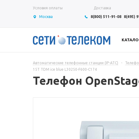
Условия оплаты
Доставка
Москва
8(800) 511-91-08
8(495) 
КАТАЛО
Автоматические телефонные станции (IP-АТС)
-
Телефон
15T TDM ice blue L30250-F600-C174
Телефон OpenStage