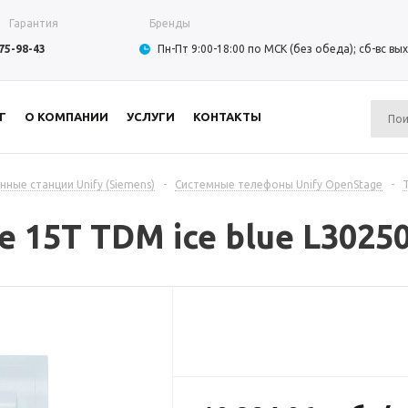
Гарантия
Бренды
975-98-43
Пн-Пт 9:00-18:00 по МСК (без обеда); сб-вс в
Г
О КОМПАНИИ
УСЛУГИ
КОНТАКТЫ
ные станции Unify (Siemens)
-
Системные телефоны Unify OpenStage
-
 15T TDM ice blue L3025