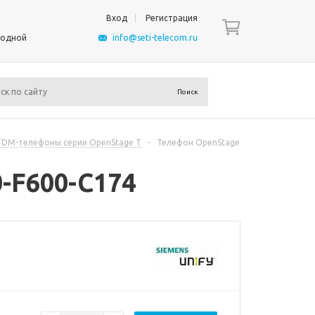
Вход
Регистрация
ыходной
info@seti-telecom.ru
TDM-телефоны серии OpenStage T
-
Телефон OpenStage
0-F600-C174