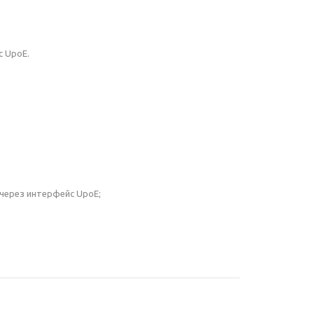
с UpoE.
через интерфейс UpoE;