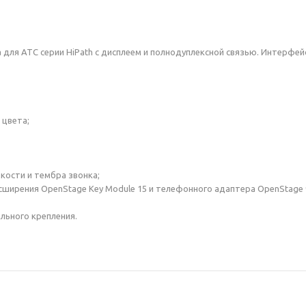
 для АТС серии HiPath с дисплеем и полнодуплексной связью. Интерфей
 цвета;
кости и тембра звонка;
ширения OpenStage Key Module 15 и телефонного адаптера OpenStage 
льного крепления.