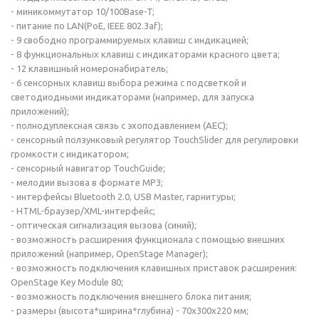
- миникоммутатор 10/100Base-T;
- питание по LAN(PoE, IEEE 802.3af);
- 9 свободно программируемых клавиш с индикацией;
- 8 функциональных клавиш с индикаторами красного цвета;
- 12 клавишный номеронабиратель;
- 6 сенсорных клавиш выбора режима с подсветкой и
светодиодными индикаторами (например, для запуска
приложений);
- полнодуплексная связь с эхоподавлением (AEC);
- сенсорный ползунковый регулятор TouchSlider для регулировки
громкости с индикатором;
- сенсорный навигатор TouchGuide;
- мелодии вызова в формате MP3;
- интерфейсы Bluetooth 2.0, USB Master, гарнитуры;
- HTML-браузер/XML-интерфейс;
- оптическая сигнализация вызова (синий);
- возможность расширения функционала с помощью внешних
приложений (например, OpenStage Manager);
- возможность подключения клавишных приставок расширения:
OpenStage Key Module 80;
- возможность подключения внешнего блока питания;
- размеры (высота*ширина*глубина) - 70x300x220 мм;