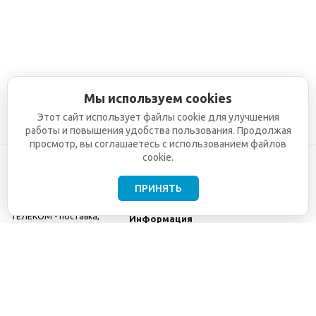
Мы используем cookies
Этот сайт использует файлы cookie для улучшения
работы и повышения удобства пользования. Продолжая
просмотр, вы соглашаетесь с использованием файлов
cookie.
ПРИНЯТЬ
©2001-2026
СЕТИ
Компания
ТЕЛЕКОМ - поставка,
Информация
монтаж и обслуживание
Помощь
телекоммуникационного
оборудования.
Использование
информации с данного
сайта возможно только
с разрешения ООО