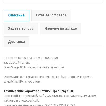
Описание
Отзывы о товаре
Задать вопрос
Наличие на складе
Доставка
Номер по каталогу: L30250-F600-C103
Заводской номер:
OpenStage 80 IP-телефон, цвет-silver blue
OpenStage 80 - самая совершенная по функционалу модель
семейства IP-телефонов.
Технические характеристики OpenStage 80:
- цветной TFT-дисплей, 5.7" VGA 640x480 с регулируемым углом
наклона и с подсветкой;
- поддерживаемые кодеки: G.711, G.729AB, G.722;