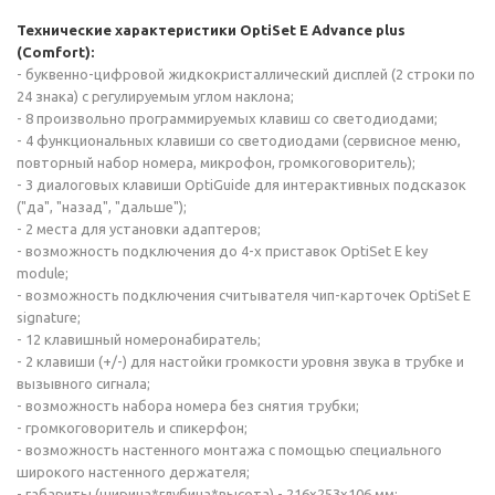
Технические характеристики OptiSet E Advance plus
(Comfort):
- буквенно-цифровой жидкокристаллический дисплей (2 строки по
24 знака) с регулируемым углом наклона;
- 8 произвольно программируемых клавиш со светодиодами;
- 4 функциональных клавиши со светодиодами (сервисное меню,
повторный набор номера, микрофон, громкоговоритель);
- 3 диалоговых клавиши OptiGuide для интерактивных подсказок
("да", "назад", "дальше");
- 2 места для установки адаптеров;
- возможность подключения до 4-х приставок OptiSet E key
module;
- возможность подключения считывателя чип-карточек OptiSet E
signature;
- 12 клавишный номеронабиратель;
- 2 клавиши (+/-) для настойки громкости уровня звука в трубке и
вызывного сигнала;
- возможность набора номера без снятия трубки;
- громкоговоритель и спикерфон;
- возможность настенного монтажа с помощью специального
широкого настенного держателя;
- габариты (ширина*глубина*высота) - 216x253x106 мм;