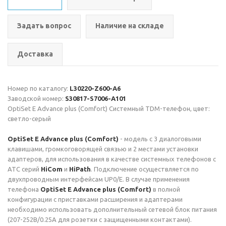
Задать вопрос
Наличие на складе
Доставка
Номер по каталогу:
L30220-Z600-A6
Заводской номер:
S30817-S7006-A101
OptiSet E Advance plus (Comfort) Системный TDM-телефон, цвет:
светло-серый
OptiSet E Advance plus (Comfort)
- модель с 3 диалоговыми
клавишами, громкоговорящей связью и 2 местами установки
адаптеров, для использования в качестве системных телефонов с
АТС серий
HiCom
и
HiPath
. Подключение осуществляется по
двухпроводным интерфейсам UP0/E. В случае применения
телефона
OptiSet E Advance plus (Comfort)
в полной
конфигурации с приставками расширения и адаптерами
необходимо использовать дополнительный сетевой блок питания
(207-252В/0.25А для розетки с защищенными контактами).