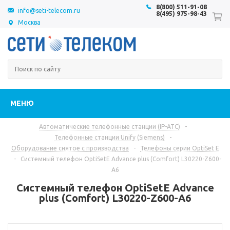
8(800) 511-91-08
info@seti-telecom.ru
8(495) 975-98-43
Москва
МЕНЮ
Автоматические телефонные станции (IP-АТС)
-
Телефонные станции Unify (Siemens)
-
Оборудование снятое с производства
-
Телефоны серии OptiSet E
-
Системный телефон OptiSetE Advance plus (Comfort) L30220-Z600-
A6
Системный телефон OptiSetE Advance
plus (Comfort) L30220-Z600-A6