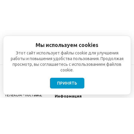
Мы используем cookies
Этот сайт использует файлы cookie для улучшения
работы и повышения удобства пользования. Продолжая
просмотр, вы соглашаетесь с использованием файлов
cookie.
ПРИНЯТЬ
©2001-2026
СЕТИ
Компания
ТЕЛЕКОМ - поставка,
Информация
монтаж и обслуживание
Помощь
телекоммуникационного
оборудования.
Использование
информации с данного
сайта возможно только
с разрешения ООО