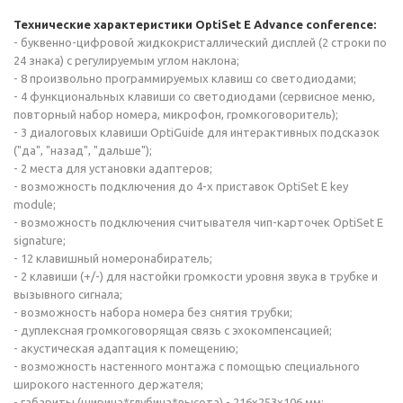
Технические характеристики OptiSet E Advance conference:
- буквенно-цифровой жидкокристаллический дисплей (2 строки по
24 знака) с регулируемым углом наклона;
- 8 произвольно программируемых клавиш со светодиодами;
- 4 функциональных клавиши со светодиодами (сервисное меню,
повторный набор номера, микрофон, громкоговоритель);
- 3 диалоговых клавиши OptiGuide для интерактивных подсказок
("да", "назад", "дальше");
- 2 места для установки адаптеров;
- возможность подключения до 4-х приставок OptiSet E key
module;
- возможность подключения считывателя чип-карточек OptiSet E
signature;
- 12 клавишный номеронабиратель;
- 2 клавиши (+/-) для настойки громкости уровня звука в трубке и
вызывного сигнала;
- возможность набора номера без снятия трубки;
- дуплексная громкоговорящая связь с эхокомпенсацией;
- акустическая адаптация к помещению;
- возможность настенного монтажа с помощью специального
широкого настенного держателя;
- габариты (ширина*глубина*высота) - 216x253x106 мм;