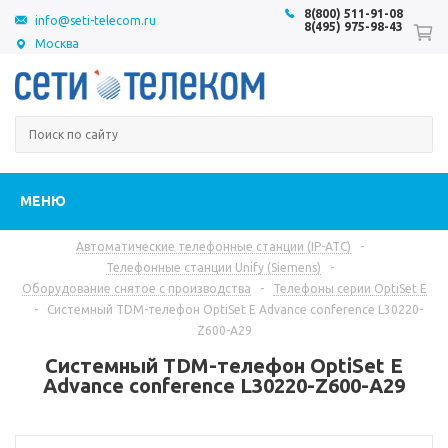
8(800) 511-91-08
info@seti-telecom.ru
8(495) 975-98-43
Москва
МЕНЮ
Автоматические телефонные станции (IP-АТС)
-
Телефонные станции Unify (Siemens)
-
Оборудование снятое с производства
-
Телефоны серии OptiSet E
-
Системный TDM-телефон OptiSet E Advance conference L30220-
Z600-A29
Системный TDM-телефон OptiSet E
Advance conference L30220-Z600-A29