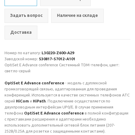
Задать вопрос
Наличие на складе
Доставка
Номер по каталогу:
L30220-Z600-A29
Заводской номер:
S30817-S7012-A101
OptiSet E Advance conference Системный TDM-телефон, цвет:
светло-серый
OptiSet E Advance conference
- модель с дуплексной
громкоговорящей связью, адаптированная для проведения
конференций. Используется в качестве системных телефонов АТС
серий
HiCom
и
HiPath
. Подключение осуществляется по
двухпроводным интерфейсам UP0/E. В случае применения
телефона
OptiSet E Advance conference
в полной конфигурации
с приставками расширения и адаптерами необходимо
использовать дополнительный сетевой блок питания (207-
252В/0.25А для розетки с защищенными контактами).