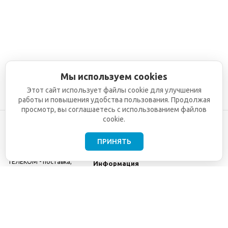
Мы используем cookies
Этот сайт использует файлы cookie для улучшения
работы и повышения удобства пользования. Продолжая
просмотр, вы соглашаетесь с использованием файлов
cookie.
ПРИНЯТЬ
©2001-2026
СЕТИ
Компания
ТЕЛЕКОМ - поставка,
Информация
монтаж и обслуживание
Помощь
телекоммуникационного
оборудования.
Использование
информации с данного
сайта возможно только
с разрешения ООО