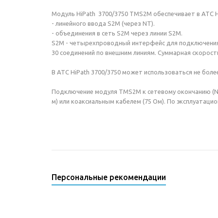
Модуль HiPath 3700/3750 TMS2M обеспечивает в АТС Hi
- линейного ввода S2M (через NT).
- объединения в сеть S2M через линии S2M.
S2M - четырехпроводный интерфейс для подключения 
30 соединений по внешним линиям. Суммарная скорост
В АТС HiPath 3700/3750 может использоваться не бол
Подключение модуля TMS2M к сетевому окончанию (NT
м) или коаксиальным кабелем (75 Ом). По эксплуатац
Персональные рекомендации