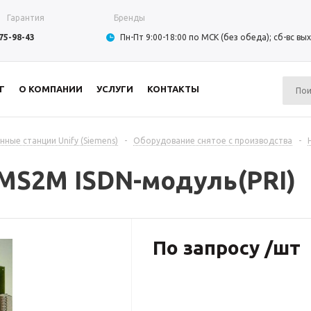
Гарантия
Бренды
975-98-43
Пн-Пт 9:00-18:00 по МСК (без обеда); сб-вс в
Г
О КОМПАНИИ
УСЛУГИ
КОНТАКТЫ
ные станции Unify (Siemens)
-
Оборудование снятое с производства
-
TMS2M ISDN-модуль(PRI)
По запросу /шт