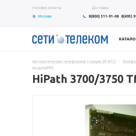
Условия оплаты
Доставка
Москва
8(800) 511-91-08
8(495) 
КАТАЛО
Автоматические телефонные станции (IP-АТС)
-
Телефон
модуль(PRI)
HiPath 3700/3750 