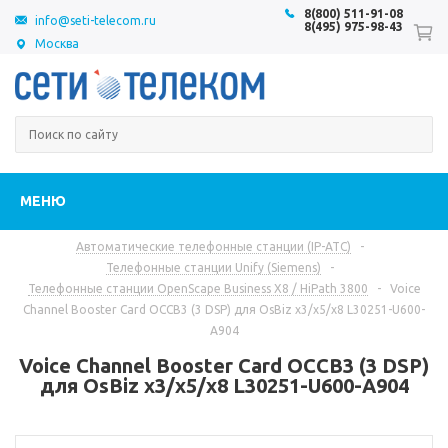
8(800) 511-91-08
info@seti-telecom.ru
8(495) 975-98-43
Москва
МЕНЮ
Автоматические телефонные станции (IP-АТС)
-
Телефонные станции Unify (Siemens)
-
Телефонные станции OpenScape Business X8 / HiPath 3800
-
Voice
Channel Booster Card OCCB3 (3 DSP) для OsBiz x3/x5/x8 L30251-U600-
A904
Voice Channel Booster Card OCCB3 (3 DSP)
для OsBiz x3/x5/x8 L30251-U600-A904