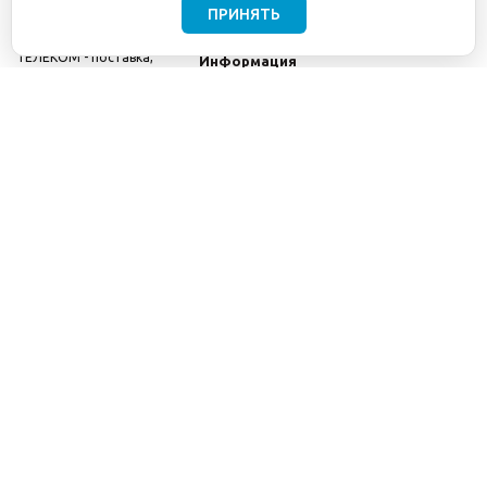
ПРИНЯТЬ
©2001-2026
СЕТИ
Компания
ТЕЛЕКОМ - поставка,
Информация
монтаж и обслуживание
Помощь
телекоммуникационного
оборудования.
Использование
информации с данного
сайта возможно только
с разрешения ООО
"СЕТИ ТЕЛЕКОМ".
Электронная
почта
info@seti-
telecom.ru
.
Политика
конфиденциальности
Договор публичной
оферты
8(800) 511-91-08
8(495) 975-98-43
info@seti-telecom.ru