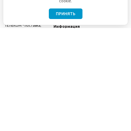
cookie.
ПРИНЯТЬ
©2001-2026
СЕТИ
Компания
ТЕЛЕКОМ - поставка,
Информация
монтаж и обслуживание
Помощь
телекоммуникационного
оборудования.
Использование
информации с данного
сайта возможно только
с разрешения ООО
"СЕТИ ТЕЛЕКОМ".
Электронная
почта
info@seti-
telecom.ru
.
Политика
конфиденциальности
Договор публичной
оферты
8(800) 511-91-08