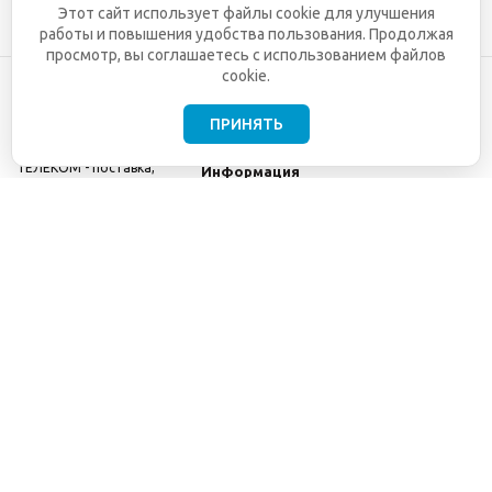
Этот сайт использует файлы cookie для улучшения
работы и повышения удобства пользования. Продолжая
просмотр, вы соглашаетесь с использованием файлов
cookie.
ПРИНЯТЬ
©2001-2026
СЕТИ
Компания
ТЕЛЕКОМ - поставка,
Информация
монтаж и обслуживание
Помощь
телекоммуникационного
оборудования.
Использование
информации с данного
сайта возможно только
с разрешения ООО
"СЕТИ ТЕЛЕКОМ".
Электронная
почта
info@seti-
telecom.ru
.
Политика
конфиденциальности
Договор публичной
оферты