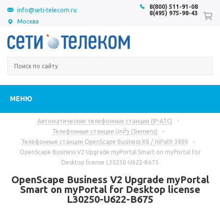
8(800) 511-91-08
info@seti-telecom.ru
8(495) 975-98-43
Москва
МЕНЮ
Автоматические телефонные станции (IP-АТС)
-
Телефонные станции Unify (Siemens)
-
Телефонные станции OpenScape Business X8 / HiPath 3800
-
OpenScape Business V2 Upgrade myPortal Smart on myPortal for
Desktop license L30250-U622-B675
OpenScape Business V2 Upgrade myPortal
Smart on myPortal for Desktop license
L30250-U622-B675