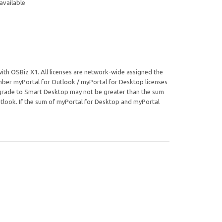
available
 with OSBiz X1. All licenses are network-wide assigned the
umber myPortal for Outlook / myPortal for Desktop licenses
pgrade to Smart Desktop may not be greater than the sum
utlook. If the sum of myPortal for Desktop and myPortal