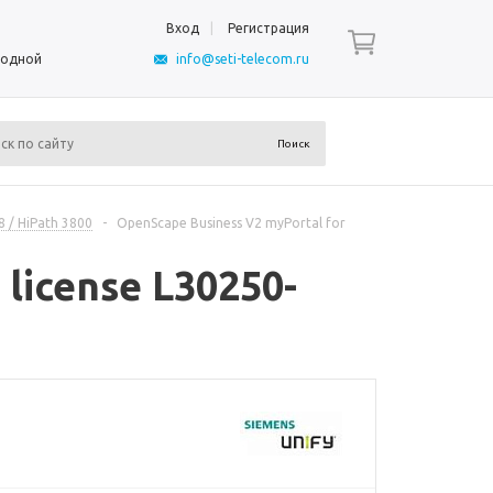
Вход
Регистрация
ыходной
info@seti-telecom.ru
 / HiPath 3800
-
OpenScape Business V2 myPortal for
license L30250-