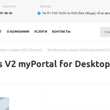
Гарантия
Бренды
975-98-43
Пн-Пт 9:00-18:00 по МСК (без обеда); сб-вс в
Г
О КОМПАНИИ
УСЛУГИ
КОНТАКТЫ
ные станции Unify (Siemens)
-
Телефонные станции OpenScape Business X8
 V2 myPortal for Desktop 