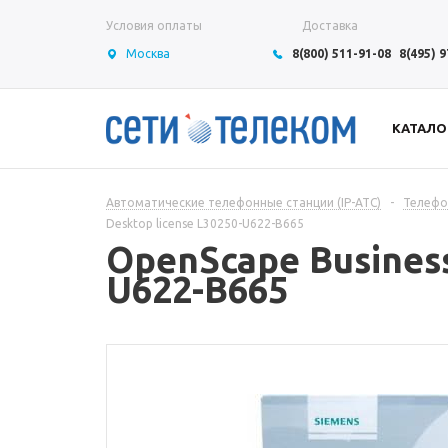
Условия оплаты
Доставка
Москва
8(800) 511-91-08
8(495) 
КАТАЛО
Автоматические телефонные станции (IP-АТС)
-
Телефон
Desktop license L30250-U622-B665
OpenScape Business
U622-B665