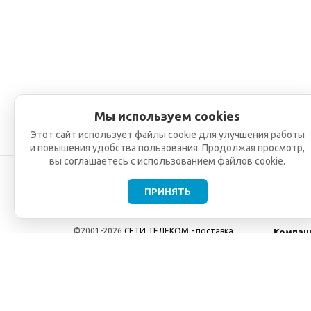
Мы используем cookies
Этот сайт использует файлы cookie для улучшения работы
и повышения удобства пользования. Продолжая просмотр,
вы соглашаетесь с использованием файлов cookie.
ПРИНЯТЬ
©2001-2026
СЕТИ ТЕЛЕКОМ - поставка,
Компан
монтаж и обслуживание
О компа
телекоммуникационного оборудования.
Новости
Использование информации с данного сайта
возможно только с разрешения ООО "СЕТИ
ТЕЛЕКОМ".
Электронная почта
info@seti-telecom.ru
.