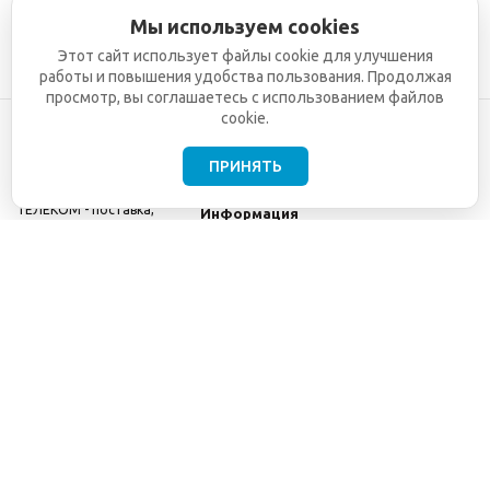
Мы используем cookies
Этот сайт использует файлы cookie для улучшения
работы и повышения удобства пользования. Продолжая
просмотр, вы соглашаетесь с использованием файлов
cookie.
ПРИНЯТЬ
©2001-2026
СЕТИ
Компания
ТЕЛЕКОМ - поставка,
Информация
монтаж и обслуживание
Помощь
телекоммуникационного
оборудования.
Использование
информации с данного
сайта возможно только
с разрешения ООО
"СЕТИ ТЕЛЕКОМ".
Электронная
почта
info@seti-
telecom.ru
.
Политика
конфиденциальности
Договор публичной