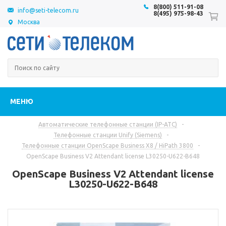
8(800) 511-91-08
info@seti-telecom.ru
8(495) 975-98-43
Москва
МЕНЮ
Автоматические телефонные станции (IP-АТС)
-
Телефонные станции Unify (Siemens)
-
Телефонные станции OpenScape Business X8 / HiPath 3800
-
OpenScape Business V2 Attendant license L30250-U622-B648
OpenScape Business V2 Attendant license
L30250-U622-B648