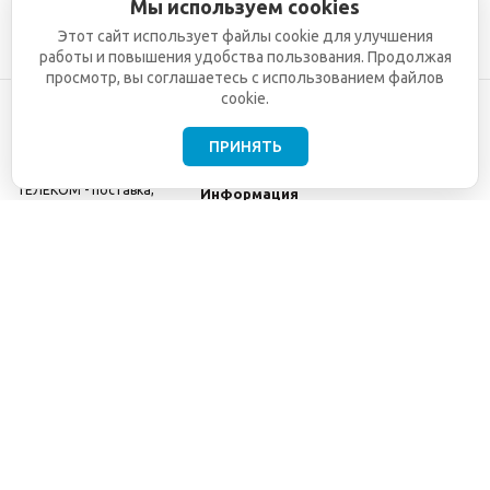
Мы используем cookies
Этот сайт использует файлы cookie для улучшения
работы и повышения удобства пользования. Продолжая
просмотр, вы соглашаетесь с использованием файлов
cookie.
ПРИНЯТЬ
©2001-2026
СЕТИ
Компания
ТЕЛЕКОМ - поставка,
Информация
монтаж и обслуживание
Помощь
телекоммуникационного
оборудования.
Использование
информации с данного
сайта возможно только
с разрешения ООО
"СЕТИ ТЕЛЕКОМ".
Электронная
почта
info@seti-
telecom.ru
.
Политика
конфиденциальности
Договор публичной
оферты