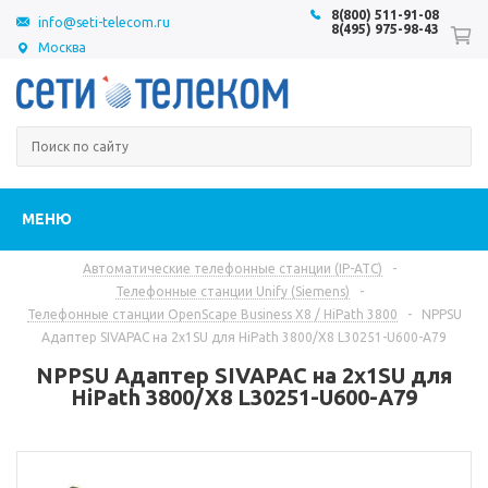
8(800) 511-91-08
info@seti-telecom.ru
8(495) 975-98-43
Москва
МЕНЮ
Автоматические телефонные станции (IP-АТС)
-
Телефонные станции Unify (Siemens)
-
Телефонные станции OpenScape Business X8 / HiPath 3800
-
NPPSU
Адаптер SIVAPAC на 2x1SU для HiPath 3800/X8 L30251-U600-A79
NPPSU Адаптер SIVAPAC на 2x1SU для
HiPath 3800/X8 L30251-U600-A79