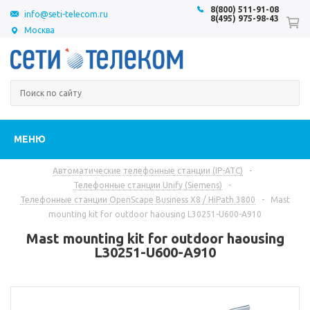
8(800) 511-91-08
info@seti-telecom.ru
8(495) 975-98-43
Москва
МЕНЮ
Автоматические телефонные станции (IP-АТС)
-
Телефонные станции Unify (Siemens)
-
Телефонные станции OpenScape Business X8 / HiPath 3800
-
Mast
mounting kit for outdoor haousing L30251-U600-A910
Mast mounting kit for outdoor haousing
L30251-U600-A910