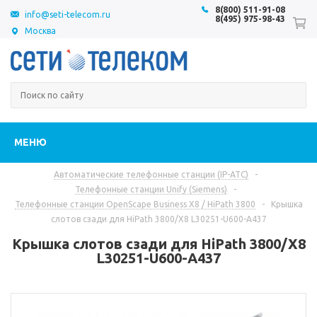
8(800) 511-91-08
info@seti-telecom.ru
8(495) 975-98-43
Москва
МЕНЮ
Автоматические телефонные станции (IP-АТС)
-
Телефонные станции Unify (Siemens)
-
Телефонные станции OpenScape Business X8 / HiPath 3800
-
Крышка
слотов сзади для HiPath 3800/X8 L30251-U600-A437
Крышка слотов сзади для HiPath 3800/X8
L30251-U600-A437