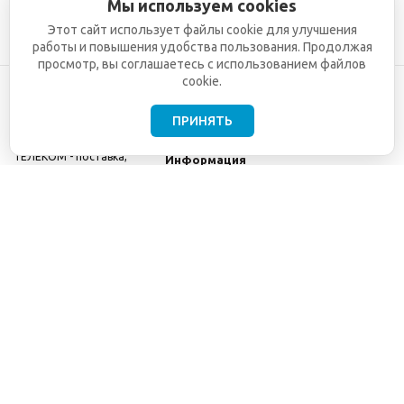
Мы используем cookies
Этот сайт использует файлы cookie для улучшения
работы и повышения удобства пользования. Продолжая
просмотр, вы соглашаетесь с использованием файлов
cookie.
ПРИНЯТЬ
©2001-2026
СЕТИ
Компания
ТЕЛЕКОМ - поставка,
Информация
монтаж и обслуживание
Помощь
телекоммуникационного
оборудования.
Использование
информации с данного
сайта возможно только
с разрешения ООО
"СЕТИ ТЕЛЕКОМ".
Электронная
почта
info@seti-
telecom.ru
.
Политика
конфиденциальности
Договор публичной
оферты