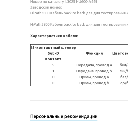
Номер по каталогу: L30251-U600-A449
Заводской номер:
HiPath3800 Кабель back to back для для тестирования 
HiPath3800 Кабель back to back для для тестирования 
Характеристики кабеля:
15-контактный штекер
Sub-D
Функция
Цветов
Контакт
9
Передача, провод a
бел/
1
Передача, провод b
син/
15
Прием, провод a
бел
8
Прием, провод b
ор/
Персональные рекомендации