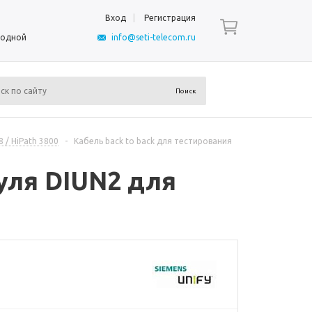
Вход
Регистрация
ыходной
info@seti-telecom.ru
 / HiPath 3800
-
Кабель back to back для тестирования
уля DIUN2 для