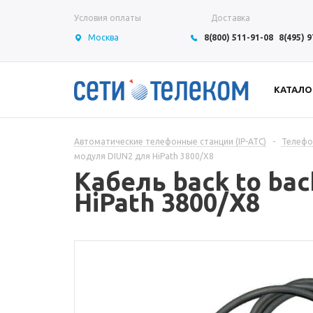
Условия оплаты
Доставка
Москва
8(800) 511-91-08
8(495) 
КАТАЛО
Автоматические телефонные станции (IP-АТС)
-
Телефон
модуля DIUN2 для HiPath 3800/X8
Кабель back to ba
HiPath 3800/X8