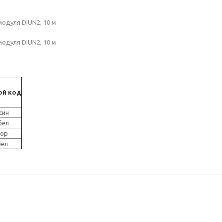
модуля DIUN2, 10 м
модуля DIUN2, 10 м
ой код
син
бел
/ор
бел