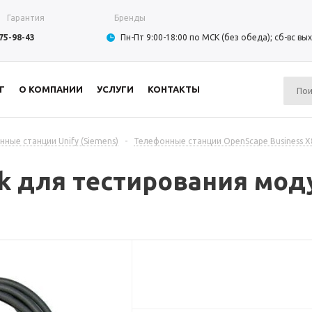
Гарантия
Бренды
975-98-43
Пн-Пт 9:00-18:00 по МСК (без обеда); сб-вс в
Г
О КОМПАНИИ
УСЛУГИ
КОНТАКТЫ
ные станции Unify (Siemens)
-
Телефонные станции OpenScape Business X8
ck для тестирования мод