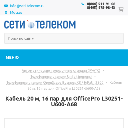
8(800) 511-91-08
info@seti-telecom.ru
8(495) 975-98-43
Москва
МЕНЮ
Автоматические телефонные станции (IP-АТС)
-
Телефонные станции Unify (Siemens)
-
Телефонные станции OpenScape Business X8 / HiPath 3800
-
Кабель
20 м, 16 пар для OfficePro L30251-U600-A68
Кабель 20 м, 16 пар для OfficePro L30251-
U600-A68