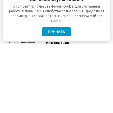
Этот сайт использует файлы cookie для улучшения
работы и повышения удобства пользования. Продолжая
просмотр, вы соглашаетесь с использованием файлов
cookie.
ПРИНЯТЬ
©2001-2026
СЕТИ
Компания
ТЕЛЕКОМ - поставка,
Информация
монтаж и обслуживание
Помощь
телекоммуникационного
оборудования.
Использование
информации с данного
сайта возможно только
с разрешения ООО
"СЕТИ ТЕЛЕКОМ".
Электронная
почта
info@seti-
telecom.ru
.
Политика
конфиденциальности
Договор публичной
оферты