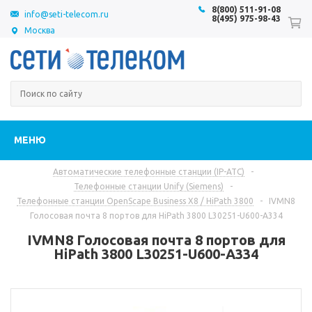
8(800) 511-91-08
info@seti-telecom.ru
8(495) 975-98-43
Москва
МЕНЮ
Автоматические телефонные станции (IP-АТС)
-
Телефонные станции Unify (Siemens)
-
Телефонные станции OpenScape Business X8 / HiPath 3800
-
IVMN8
Голосовая почта 8 портов для HiPath 3800 L30251-U600-A334
IVMN8 Голосовая почта 8 портов для
HiPath 3800 L30251-U600-A334