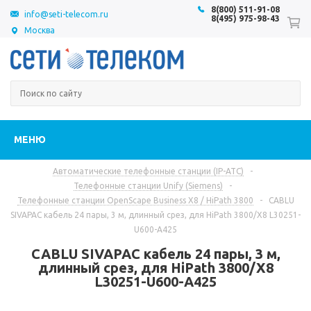
8(800) 511-91-08
info@seti-telecom.ru
8(495) 975-98-43
Москва
МЕНЮ
Автоматические телефонные станции (IP-АТС)
-
Телефонные станции Unify (Siemens)
-
Телефонные станции OpenScape Business X8 / HiPath 3800
-
CABLU
SIVAPAC кабель 24 пары, 3 м, длинный срез, для HiPath 3800/X8 L30251-
U600-A425
CABLU SIVAPAC кабель 24 пары, 3 м,
длинный срез, для HiPath 3800/X8
L30251-U600-A425