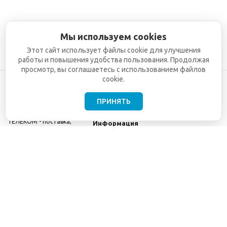
Мы используем cookies
Этот сайт использует файлы cookie для улучшения
работы и повышения удобства пользования. Продолжая
просмотр, вы соглашаетесь с использованием файлов
cookie.
ПРИНЯТЬ
©2001-2026
СЕТИ
Компания
ТЕЛЕКОМ - поставка,
Информация
монтаж и обслуживание
Помощь
телекоммуникационного
оборудования.
Использование
информации с данного
сайта возможно только
с разрешения ООО
"СЕТИ ТЕЛЕКОМ".
Электронная
почта
info@seti-
telecom.ru
.